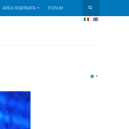
AREA RISERVATA
FORUM
Empty