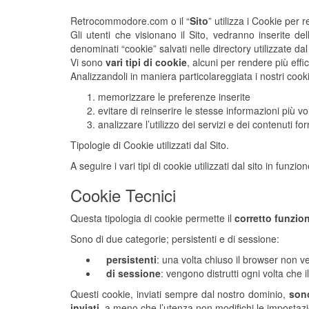
Retrocommodore.com o il “
Sito
” utilizza i Cookie per 
Gli utenti che visionano il Sito, vedranno inserite de
denominati “cookie” salvati nelle directory utilizzate d
Vi sono
vari tipi di cookie
, alcuni per rendere più effic
Analizzandoli in maniera particolareggiata i nostri cook
memorizzare le preferenze inserite
evitare di reinserire le stesse informazioni più 
analizzare l’utilizzo dei servizi e dei contenuti fo
Tipologie di Cookie utilizzati dal Sito.
A seguire i vari tipi di cookie utilizzati dal sito in funzio
Cookie Tecnici
Questa tipologia di cookie permette il
corretto funzio
Sono di due categorie; persistenti e di sessione:
persistenti
: una volta chiuso il browser non 
di sessione
: vengono distrutti ogni volta che 
Questi cookie, inviati sempre dal nostro dominio,
sono
inviati
, a meno che l’utenza non modifichi le impostazio