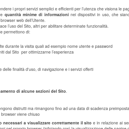
rendere i propri servizi semplici e efficienti per l’utenza che visiona le pa
lle
quantità minime di informazioni
nei dispositivi in uso, che siano
al browser web dell’Utente.
ace l’uso del Sito, altri per abilitare determinate funzionalità.
ie permettono di:
volte durante la visita quali ad esempio nome utente e password
rniti dal Sito per ottimizzarne l’esperienza
ne delle finalità d'uso, di navigazione e i servizi offerti
namento di alcune sezioni del Sito
.
vengono distrutti ma rimangono fino ad una data di scadenza preimpost
il browser viene chiuso
 necessari a visualizzare correttamente il sito
e in relazione ai ser
ni nel proprio browser (inficiando così la visualizzazione delle pagine d