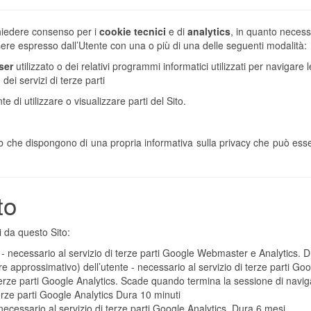
chiedere consenso per i
cookie tecnici
e di
analytics
, in quanto necessar
ssere espresso dall’Utente con una o più di una delle seguenti modalità:
ser
utilizzato o dei relativi programmi informatici utilizzati per navigar
 dei servizi di terze parti
 di utilizzare o visualizzare parti del Sito.
Web che dispongono di una propria informativa sulla privacy che può esse
to
ti da questo Sito:
e - necessario al servizio di terze parti Google Webmaster e Analytics. 
 approssimativo) dell’utente - necessario al servizio di terze parti Goo
 terze parti Google Analytics. Scade quando termina la sessione di navi
terze parti Google Analytics Dura 10 minuti
necessario al servizio di terze parti Google Analytics. Dura 6 mesi