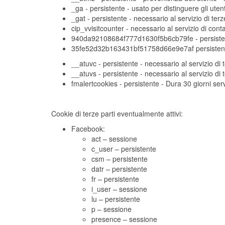
_ga - persistente - usato per distinguere gli uten
_gat - persistente - necessario al servizio di ter
cip_vvisitcounter - necessario al servizio di cont
940da92108684f777d1630f5b6cb79fe - persistent
35fe52d32b163431bf51758d66e9e7af persistente
__atuvc - persistente - necessario al servizio di
__atuvs - persistente - necessario al servizio di
fmalertcookies - persistente - Dura 30 giorni ser
Cookie di terze parti eventualmente attivi:
Facebook:
act – sessione
c_user – persistente
csm – persistente
datr – persistente
fr – persistente
i_user – sessione
lu – persistente
p – sessione
presence – sessione