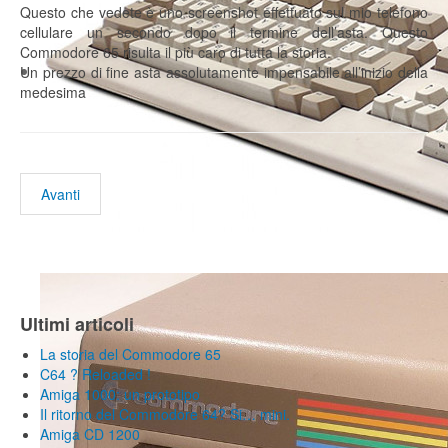
Questo che vedete è uno screenshot effettuato sul mio telefono
cellulare un secondo dopo il termine dell’asta. Questo
Commodore 65 risulta il più caro di tutta la storia.
Un prezzo di fine asta assolutamente impensabile all’inizio della
medesima
Avanti
Ultimi articoli
La storia del Commodore 65
C64 ? Reloaded !
Amiga 1000: un prototipo
Il ritorno del Commodore 64? Si… mini.
Amiga CD 1200