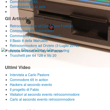
Commodore MAX
Commodore 65 in asta
Gli Articoli piú letti
Retrocommodore all'Open Terni Festival
Commodore 65 resurrection
Commodore 65 : la resurrezione!
Il Basic 8 della Walrusoft
Retrocommodore ad Orvieto (3 Luglio 2010)
Aperto il mercatino del retrocomputing
Trucchetti per 64 128 e Vic 20
Ultimi Video
Intervista a Carlo Pastore
Commodore 65 in action
Hackers al secondo evento
Il progetto di Fabio
Visitatori al secondo evento retrocommodore
Carlo al secondo evento retrocommodore