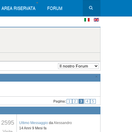
AREA RISERVATA
FORUM
×
Pagina:
1
2
3
4
5
2595
Ultimo Messaggio
da
Alessandro
14 Anni 9 Mesi fa
Visite