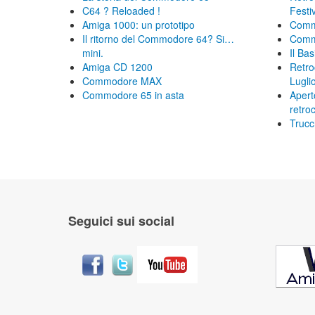
C64 ? Reloaded !
Festi
Amiga 1000: un prototipo
Commo
Il ritorno del Commodore 64? Si…
Commo
mini.
Il Bas
Amiga CD 1200
Retro
Commodore MAX
Lugli
Commodore 65 in asta
Apert
retro
Trucc
Seguici sui social