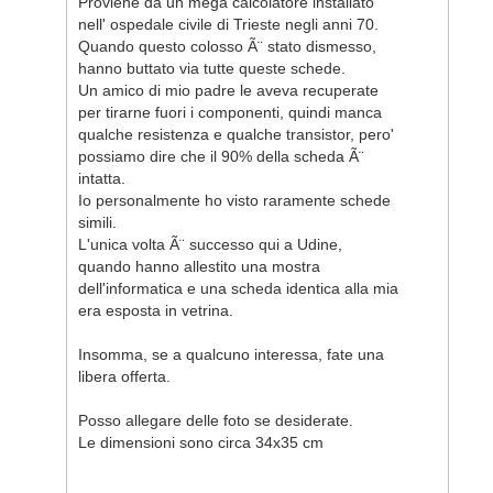
Proviene da un mega calcolatore installato
nell' ospedale civile di Trieste negli anni 70.
Quando questo colosso Ã¨ stato dismesso,
hanno buttato via tutte queste schede.
Un amico di mio padre le aveva recuperate
per tirarne fuori i componenti, quindi manca
qualche resistenza e qualche transistor, pero'
possiamo dire che il 90% della scheda Ã¨
intatta.
Io personalmente ho visto raramente schede
simili.
L'unica volta Ã¨ successo qui a Udine,
quando hanno allestito una mostra
dell'informatica e una scheda identica alla mia
era esposta in vetrina.
Insomma, se a qualcuno interessa, fate una
libera offerta.
Posso allegare delle foto se desiderate.
Le dimensioni sono circa 34x35 cm