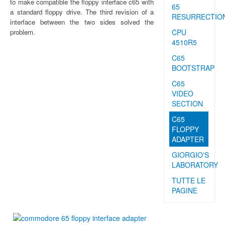
to make compatible the floppy interface c65 with
65
a standard floppy drive. The third revision of a
RESURRECTIO
interface between the two sides solved the
problem.
CPU
4510R5
C65
BOOTSTRAP
C65
VIDEO
SECTION
C65
FLOPPY
ADAPTER
GIORGIO'S
LABORATORY
TUTTE LE
PAGINE